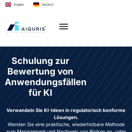
Inhalt
English
Deutsch
springen
Schulung zur
Bewertung von
Anwendungsfällen
für KI
Verwandeln Sie KI-Ideen in regulatorisch konforme
Lösungen.
Wenden Sie eine praktische, wiederholbare Methode
zum Management und Nachweis von Risiken an, unter