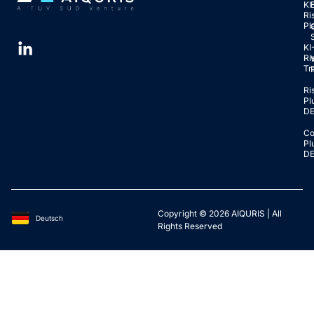
KI
Ri
Pl
KI
Ri
Tr
Ri
Pl
D
Co
Pl
D
Copyright © 2026 AIQURIS | All
Deutsch
English
Rights Reserved