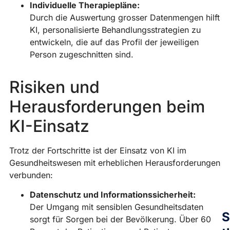
m
Individuelle Therapiepläne:
T
Durch die Auswertung grosser Datenmengen hilft
k
KI, personalisierte Behandlungsstrategien zu
si
entwickeln, die auf das Profil der jeweiligen
a
Person zugeschnitten sind.
D
B
Risiken und
u
Herausforderungen beim
C
D
KI-Einsatz
P
R
Trotz der Fortschritte ist der Einsatz von KI im
M
Gesundheitswesen mit erheblichen Herausforderungen
»
verbunden:
Datenschutz und Informationssicherheit:
Der Umgang mit sensiblen Gesundheitsdaten
S
sorgt für Sorgen bei der Bevölkerung. Über 60