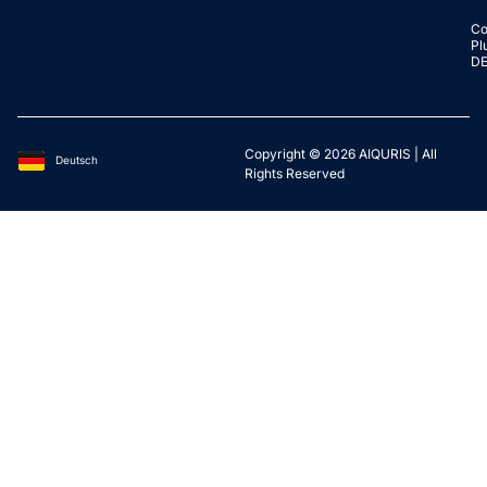
Co
Pl
D
Copyright © 2026 AIQURIS | All
Deutsch
English
Rights Reserved