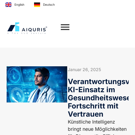
Inhalt
English
Deutsch
springen
Januar 26, 2025
Verantwortungsvol
KI-Einsatz im
Gesundheitswesen
Fortschritt mit
Vertrauen
Künstliche Intelligenz
bringt neue Möglichkeiten