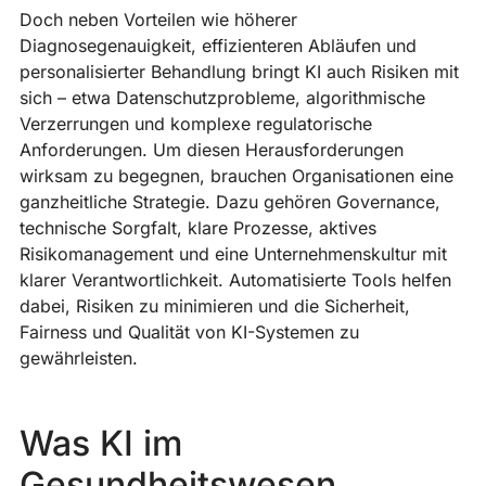
Doch neben Vorteilen wie höherer
v
Diagnosegenauigkeit, effizienteren Abläufen und
G
personalisierter Behandlung bringt KI auch Risiken mit
z
sich – etwa Datenschutzprobleme, algorithmische
A
Verzerrungen und komplexe regulatorische
A
Anforderungen. Um diesen Herausforderungen
K
wirksam zu begegnen, brauchen Organisationen eine
In
ganzheitliche Strategie. Dazu gehören Governance,
fo
technische Sorgfalt, klare Prozesse, aktives
ni
Risikomanagement und eine Unternehmenskultur mit
l
klarer Verantwortlichkeit. Automatisierte Tools helfen
f
dabei, Risiken zu minimieren und die Sicherheit,
R
Fairness und Qualität von KI-Systemen zu
w
gewährleisten.
tr
S
S
Was KI im
le
Gesundheitswesen