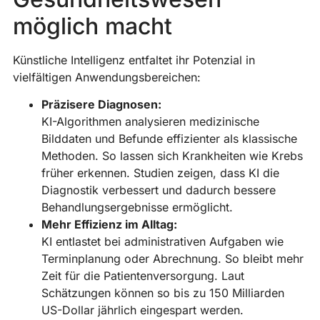
R
möglich macht
M
»
Künstliche Intelligenz entfaltet ihr Potenzial in
vielfältigen Anwendungsbereichen:
D
Präzisere Diagnosen:
v
KI-Algorithmen analysieren medizinische
R
Bilddaten und Befunde effizienter als klassische
v
Methoden. So lassen sich Krankheiten wie Krebs
K
früher erkennen. Studien zeigen, dass KI die
d
Diagnostik verbessert und dadurch bessere
S
Behandlungsergebnisse ermöglicht.
w
Mehr Effizienz im Alltag:
n
KI entlastet bei administrativen Aufgaben wie
i
Terminplanung oder Abrechnung. So bleibt mehr
B
Zeit für die Patientenversorgung. Laut
h
Schätzungen können so bis zu 150 Milliarden
D
US-Dollar jährlich eingespart werden.