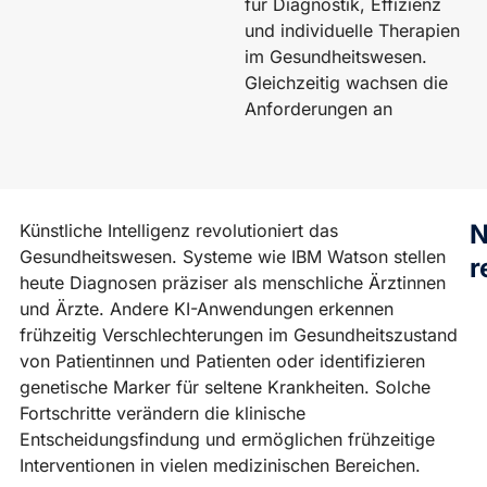
für Diagnostik, Effizienz
und individuelle Therapien
im Gesundheitswesen.
Gleichzeitig wachsen die
Anforderungen an
N
Künstliche Intelligenz revolutioniert das
Gesundheitswesen. Systeme wie IBM Watson stellen
r
heute Diagnosen präziser als menschliche Ärztinnen
und Ärzte. Andere KI-Anwendungen erkennen
frühzeitig Verschlechterungen im Gesundheitszustand
V
von Patientinnen und Patienten oder identifizieren
R
genetische Marker für seltene Krankheiten. Solche
z
Fortschritte verändern die klinische
R
Entscheidungsfindung und ermöglichen frühzeitige
D
Interventionen in vielen medizinischen Bereichen.
W